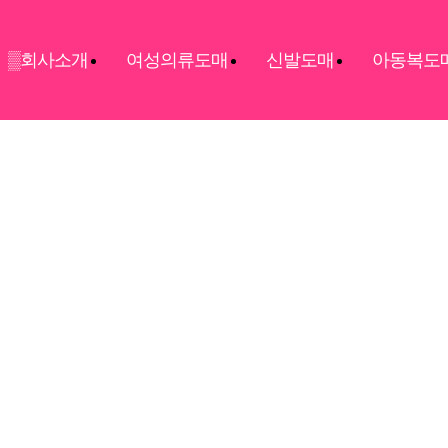
▒회사소개
여성의류도매
신발도매
아동복도