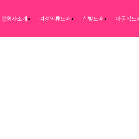
▒회사소개
여성의류도매
신발도매
아동복도
로그인