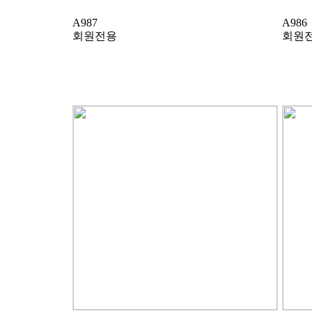
A987
A986
회원전용
회원