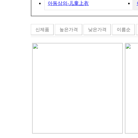
아동상의-儿童上衣
신제품
높은가격
낮은가격
이름순