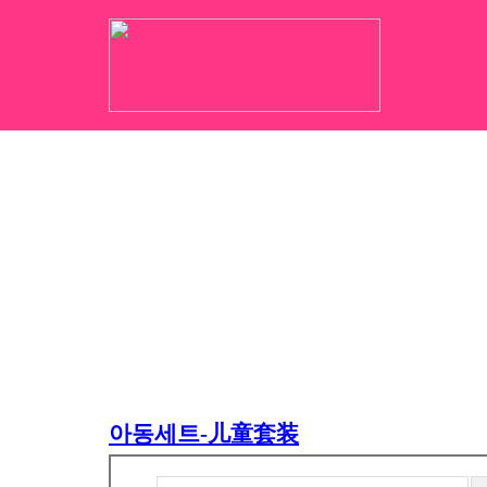
아동세트-儿童套装