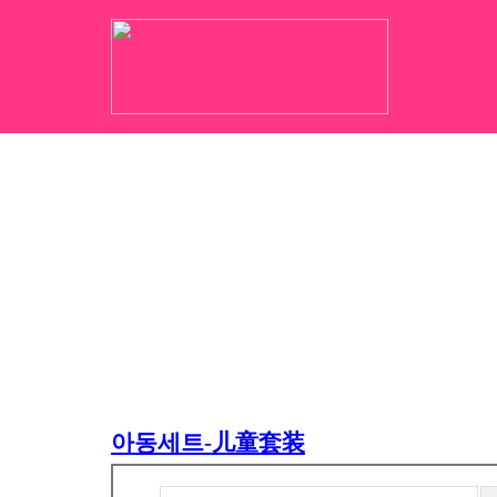
아동세트-儿童套装