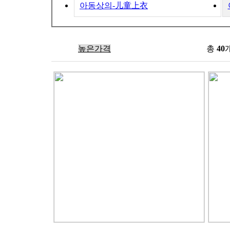
아동상의-儿童上衣
신제품
높은가격
낮은가격
이름순
모델별
총
40