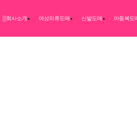
▒회사소개
여성의류도매
신발도매
아동복도
상품검색