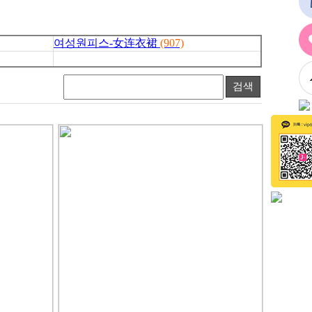
여성원피스-女连衣裙
(907)
검색