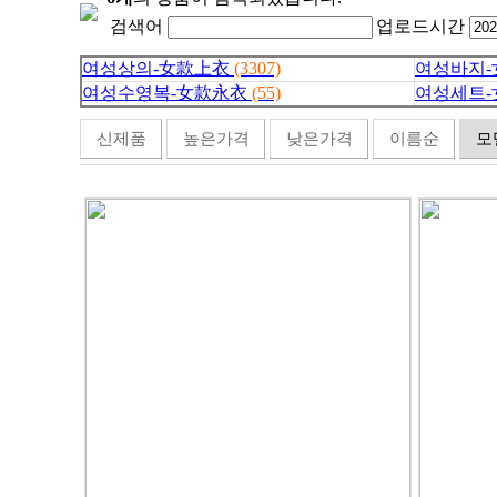
검색어
업로드시간
여성상의-女款上衣
(3307)
여성바지
여성수영복-女款永衣
(55)
여성세트
신제품
높은가격
낮은가격
이름순
모