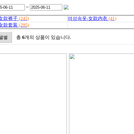
~
-女款裤子
(245)
여성속옷-女款内衣
(41)
-女款套装
(295)
총
6
개의 상품이 있습니다.
델별