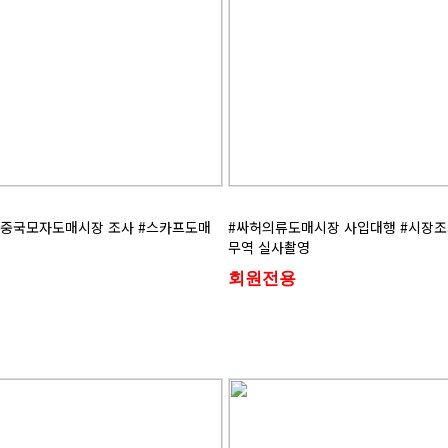
#중국모자도매시장 조사 #스카프도매
#싸허의류도매시장 사입대행 #시장조
무역 실사촬영
회원전용