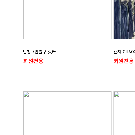
난청-7번출구 久禾
완쟈-CHAOX
회원전용
회원전용