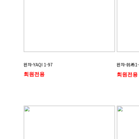
완쟈-YAQI 1-97
완쟈-韩希1-
회원전용
회원전용