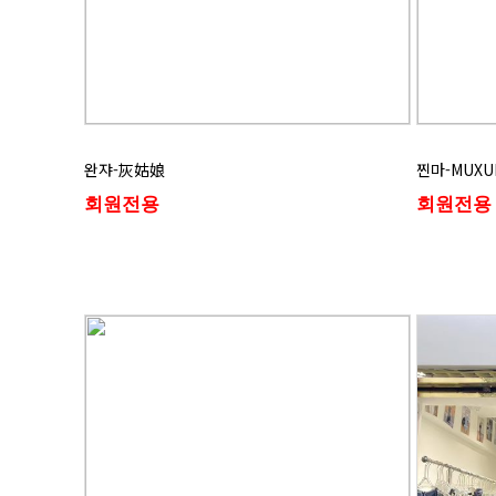
완쟈-灰姑娘
찐마-MUXUN
회원전용
회원전용