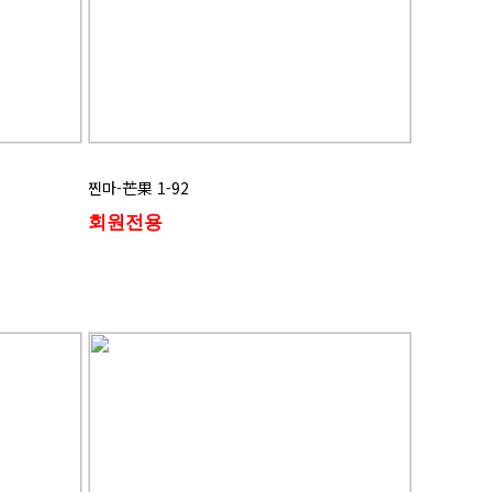
찐마-芒果 1-92
회원전용