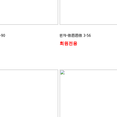
-90
완쟈-依芭芭依 3-56
회원전용