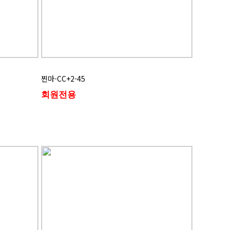
찐마-CC+2-45
회원전용