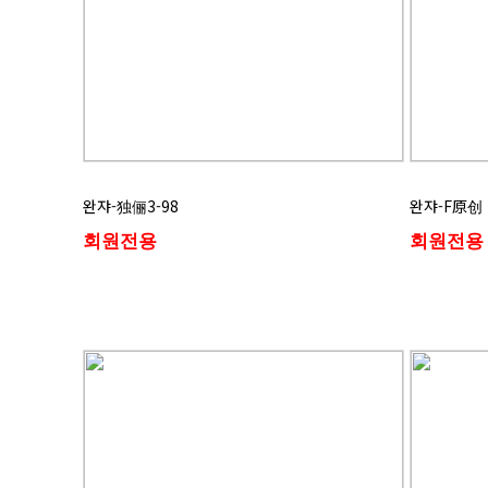
완쟈-独俪3-98
완쟈-F原创
회원전용
회원전용