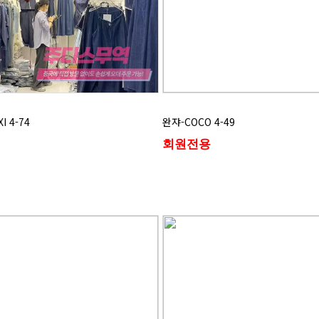
I 4-74
완쟈-COCO 4-49
회원전용